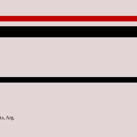
No hubo resultados para su bús
s, Arg.