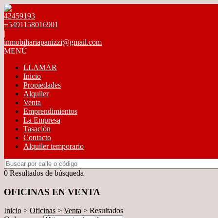
42459193
+5491158016901
|
inmobiliariapanizzi@gmail.com
MENÚ
LLAMAR
Inicio
Propiedades
Alquiler
Venta
Emprendimientos
La Empresa
Tasación
Contacto
Alquiler temporario
0 Resultados de búsqueda
OFICINAS EN VENTA
Inicio
>
Oficinas
>
Venta
> Resultados