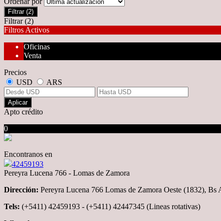
Ordenar por
Filtrar
(2)
Filtrar
(2)
Filtros Activos
Oficinas
Venta
Precios
USD
ARS
Aplicar
Apto crédito
0
Encontranos en
42459193
Pereyra Lucena 766 - Lomas de Zamora
Dirección:
Pereyra Lucena 766 Lomas de Zamora Oeste (1832), Bs A
Tels:
(+5411) 42459193 - (+5411) 42447345 (Lineas rotativas)