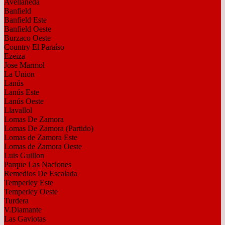
Avellaneda
Banfield
Banfield Este
Banfield Oeste
Burzaco Oeste
Country El Paraíso
Ezeiza
Jose Marmol
La Union
Lanús
Lanús Este
Lanús Oeste
Llavallol
Lomas De Zamora
Lomas De Zamora (Partido)
Lomas de Zamora Este
Lomas de Zamora Oeste
Luis Guillon
Parque Las Naciones
Remedios De Escalada
Temperley Este
Temperley Oeste
Turdera
V.Diamante
Las Gaviotas