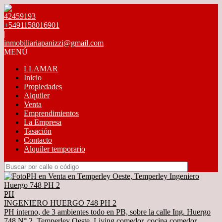
42459193
+5491158016901
|
inmobiliariapanizzi@gmail.com
MENÚ
LLAMAR
Inicio
Propiedades
Alquiler
Venta
Emprendimientos
La Empresa
Tasación
Contacto
Alquiler temporario
PH
INGENIERO HUERGO 748 PH 2
PH interno, de 3 ambientes todo en PB, sobre la calle Ing. Huergo
748 N° 2, Temperley Oeste. Living comedor, cocina comedor