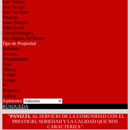
Las Toninas
Mar De Ajo
Mar Del Plata
Pinamar
Santa Teresita
Villa Gesell
Coronel Pringles
San Miguel Del Monte
Tipo de Propiedad
Indistinto
Terreno
Departamento
Casa
Oficina
Locales
Garage
PH
Deposito
Galpon
Ambientes
BÚSQUEDA
"
PANIZZI,
AL SERVICIO DE LA COMUNIDAD CON EL
PRESTIGIO, SERIEDAD Y LA CALIDAD QUE NOS
CARACTERIZA"