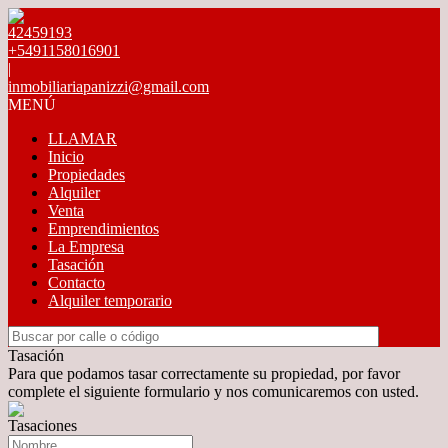
42459193
+5491158016901
|
inmobiliariapanizzi@gmail.com
MENÚ
LLAMAR
Inicio
Propiedades
Alquiler
Venta
Emprendimientos
La Empresa
Tasación
Contacto
Alquiler temporario
Tasación
Para que podamos tasar correctamente su propiedad, por favor
complete el siguiente formulario y nos comunicaremos con usted.
Tasaciones