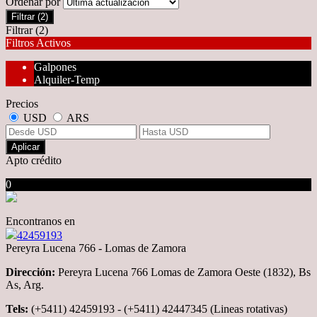
Ordenar por
Filtrar
(2)
Filtrar
(2)
Filtros Activos
Galpones
Alquiler-Temp
Precios
USD
ARS
Aplicar
Apto crédito
0
No hubo resultados para su búsqueda
Encontranos en
42459193
Pereyra Lucena 766 - Lomas de Zamora
Dirección:
Pereyra Lucena 766 Lomas de Zamora Oeste (1832), Bs
As, Arg.
Tels:
(+5411) 42459193 - (+5411) 42447345 (Lineas rotativas)