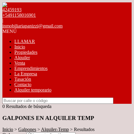
42459193
+5491158016901
|
inmobiliariapanizzi@gmail.com
MENÚ
LLAMAR
Inicio
Propiedades
Alquiler
Venta
Emprendimientos
La Empresa
Tasación
Contacto
Alquiler temporario
0 Resultados de búsqueda
GALPONES EN ALQUILER TEMP
Inicio
>
Galpones
>
Alquiler-Temp
> Resultados