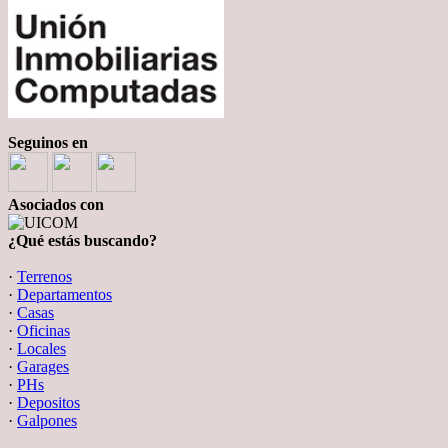
Seguinos en
Asociados con
¿Qué estás buscando?
·
Terrenos
·
Departamentos
·
Casas
·
Oficinas
·
Locales
·
Garages
·
PHs
·
Depositos
·
Galpones