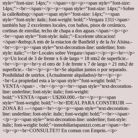
style="font-size: 14px;"> </span></p><p><span style="font-size:
14px;"><br></span></p><p><span style="font-size: 14px;">Sobre
la calle&nbsp;</span><span style="font-size: 14px;"><span
style="font-style: italic; font-weight: bold;">Vergara 1311</span>
también hay 2 excelentes locales, con baños, pisos de cerámico,
cortinas de enrollar, techo de chapa a dos aguas.</span></p><p>
<br><span style="font-style: italic;">Excelente ubicacion!
</span>&nbsp;A mts de la estacion de Banfield y de la Av Alsina.-
<br></p><p><span style="text-decoration-line: underline; font-
style: italic;"><br>Locales sobre Vergara</span>:</p><p><br></p>
<p>Un local de 3 de frente x 6 de largo = 18 mts2 de superficie.-
<br></p><p><br>y el otro de 3 de frente x 7 de largo = 21 mts2 de
superficie.- <br></p><p><br>Se alquilan juntos o por separado.
Posibilidad de unirlos. (Actualmente alquilados)<br></p><p>
<br>La propiedad esta a la<span style="font-weight: bold;">
VENTA</span> . <br></p><p><br><span style="text-decoration-
line: underline; font-style: italic; font-weight:
bold;">VENTA</span>: U$260.000.-<br></p><p><span
style="font-weight: bold;"><br>IDEAL PARA CONSTRUIR ----
ZONA R1 ---</span><br></p><p><span style="text-decoration-
line: underline; font-style: italic; font-weight: bold;"><br></span>
</p><p><span style="text-decoration-line: underline; font-style:
italic; font-weight: bold;">inmobiliariapanizzi.com.ar</span><br>
</p><p><br>CONSULTE!!! En comun con Emprin.-</p>