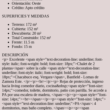
Orientación: Oeste
Crédito: Apto crédito
SUPERFICIES Y MEDIDAS
Terreno: 172 m²
Cubierta: 152 m²
Descubierta: 20 m²
Total Construido: 152 m²
Frente: 11.5 m
Fondo: 15 m
DESCRIPCIÓN
<p> Excelente <span style="text-decoration-line: underline; font-
style: italic; font-weight: bold; font-size: 18px;">Chalet de 2
plantas</span> sobre la calle <span style="text-decoration-line:
underline; font-style: italic; font-weight: bold; font-size:
18px;">Chacabuco esq. Vergara</span>, Banfield - Lomas de
Zamora Este. </p><p><br></p><p> Rejas de protección, ingreso
hacia living comedor diario, cocina&nbsp;<span style="font-size:
14px;">comedor, toilette, dormitorio, patio con parrilla. Se accede a
PA por una escalera de madera, </span></p><p><span style="font-
size: 14px;"><br></span></p><p><span style="font-size: 14px;">
<span style="text-decoration-line: underline;">PA</span>: 4
dormitorios, mas baño completo. </span></p><p><span