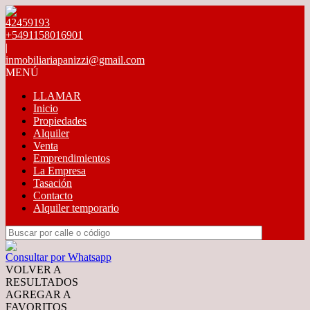
42459193
+5491158016901
|
inmobiliariapanizzi@gmail.com
MENÚ
LLAMAR
Inicio
Propiedades
Alquiler
Venta
Emprendimientos
La Empresa
Tasación
Contacto
Alquiler temporario
Consultar por Whatsapp
VOLVER A
RESULTADOS
AGREGAR A
FAVORITOS