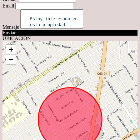
Email
Mensaje
Enviar
UBICACIÓN
+
−