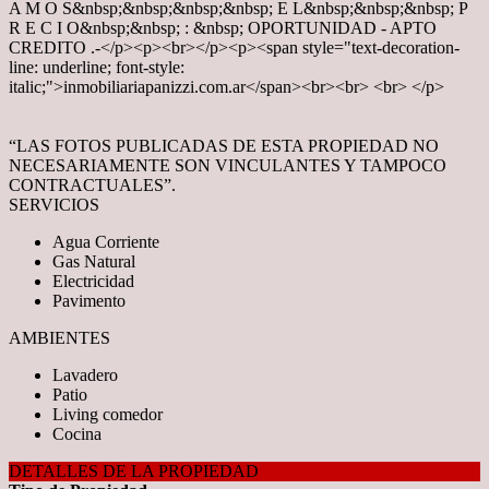
A M O S&nbsp;&nbsp;&nbsp;&nbsp; E L&nbsp;&nbsp;&nbsp; P
R E C I O&nbsp;&nbsp; : &nbsp; OPORTUNIDAD - APTO
CREDITO .-</p><p><br></p><p><span style="text-decoration-
line: underline; font-style:
italic;">inmobiliariapanizzi.com.ar</span><br><br> <br> </p>
“LAS FOTOS PUBLICADAS DE ESTA PROPIEDAD NO
NECESARIAMENTE SON VINCULANTES Y TAMPOCO
CONTRACTUALES”.
SERVICIOS
Agua Corriente
Gas Natural
Electricidad
Pavimento
AMBIENTES
Lavadero
Patio
Living comedor
Cocina
DETALLES DE LA PROPIEDAD