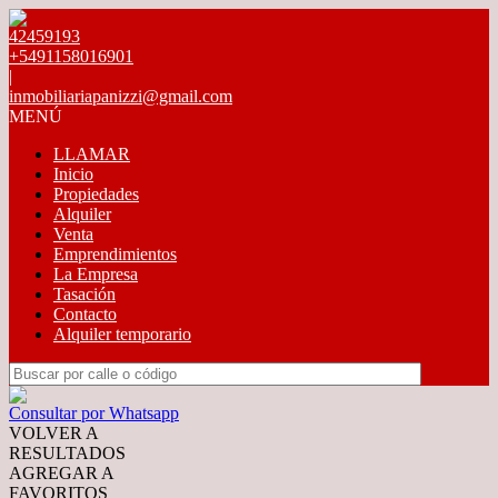
42459193
+5491158016901
|
inmobiliariapanizzi@gmail.com
MENÚ
LLAMAR
Inicio
Propiedades
Alquiler
Venta
Emprendimientos
La Empresa
Tasación
Contacto
Alquiler temporario
Consultar por Whatsapp
VOLVER A
RESULTADOS
AGREGAR A
FAVORITOS