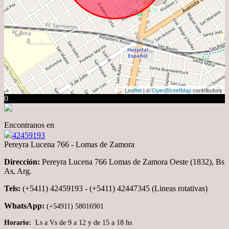
Leaflet
| ©
OpenStreetMap
contributors
0
Encontranos en
42459193
Pereyra Lucena 766 - Lomas de Zamora
Dirección:
Pereyra Lucena 766 Lomas de Zamora Oeste (1832), Bs
As, Arg.
Tels:
(+5411) 42459193 - (+5411) 42447345 (Lineas rotativas)
WhatsApp:
(+54911) 58016901
Horario:
Ls a Vs de 9 a 12 y de 15 a 18 hs