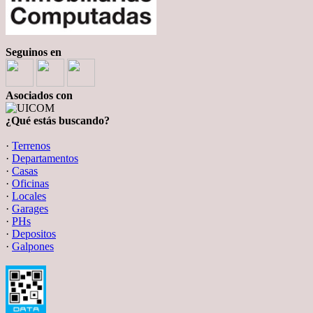
Seguinos en
Asociados con
¿Qué estás buscando?
·
Terrenos
·
Departamentos
·
Casas
·
Oficinas
·
Locales
·
Garages
·
PHs
·
Depositos
·
Galpones