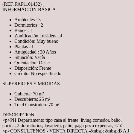
(REF. PAP1161432)
INFORMACIÓN BÁSICA
Ambientes : 3
Dormitorios : 2
Baños : 1
Zonificación : residencial
Condición: Muy bueno
Plantas : 1
Antigüedad : 30 Años
Situación: Vacía
Orientación: Oeste
Disposición: Frente
Crédito: No especificado
SUPERFICIES Y MEDIDAS
Cubierta: 70 m²
Descubierta: 25 m²
Total Construido: 70 m²
DESCRIPCIÓN
<p>PH Departamento tipo casa al frente, living comedor, baño,
cocina, 2 dormitorios, lavadero, patio, paga poca expensas, </p>
<p>CONSULTENOS - VENTA DIRECTA -&nbsp; &nbsp;B A J