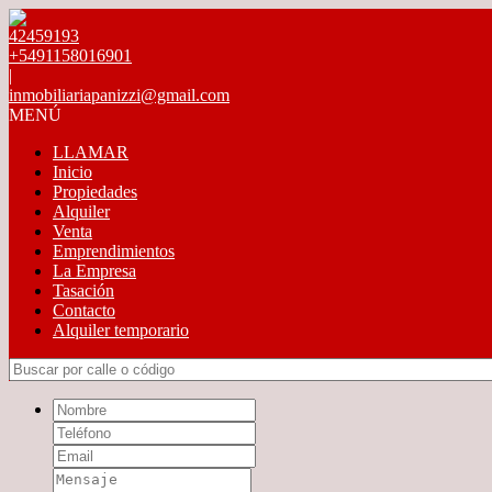
42459193
+5491158016901
|
inmobiliariapanizzi@gmail.com
MENÚ
LLAMAR
Inicio
Propiedades
Alquiler
Venta
Emprendimientos
La Empresa
Tasación
Contacto
Alquiler temporario