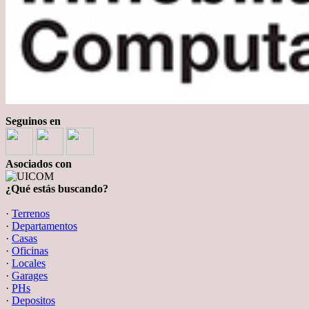
Seguinos en
Asociados con
¿Qué estás buscando?
·
Terrenos
·
Departamentos
·
Casas
·
Oficinas
·
Locales
·
Garages
·
PHs
·
Depositos